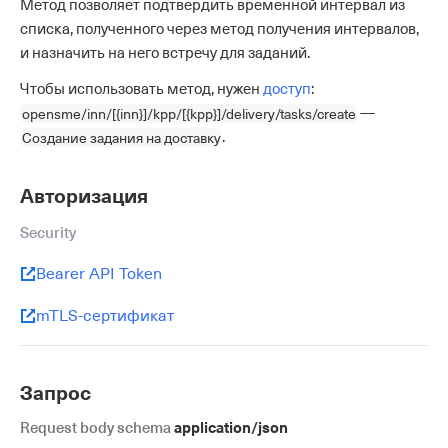
Метод позволяет подтвердить временной интервал из
списка, полученного через метод получения интервалов,
и назначить на него встречу для заданий.
Чтобы использовать метод, нужен
доступ
:
opensme/inn/[{inn}]/kpp/[{kpp}]/delivery/tasks/create
—
Создание задания на доставку
.
Авторизация
Security
Bearer API Token
mTLS-сертификат
Запрос
Request body schema
application/json